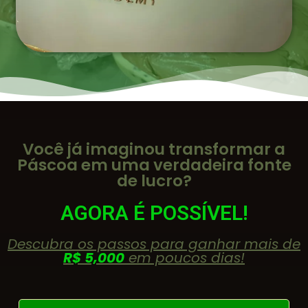
Você já imaginou transformar a
Páscoa em uma verdadeira fonte
de lucro?
AGORA É POSSÍVEL!
Descubra os passos para ganhar mais de
R$ 5,000
em poucos dias!