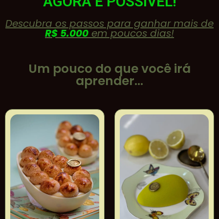
AGORA É POSSÍVEL!
Descubra os passos para ganhar mais de
R$ 5.000
em poucos dias!
Um pouco do que você irá
aprender...