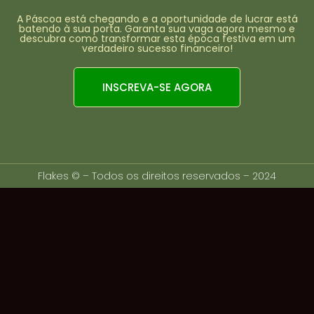
A Páscoa está chegando e a oportunidade de lucrar está
batendo à sua porta. Garanta sua vaga agora mesmo e
descubra como transformar esta época festiva em um
verdadeiro sucesso financeiro!
INSCREVA-SE AGORA
Flakes © – Todos os direitos reservados – 2024