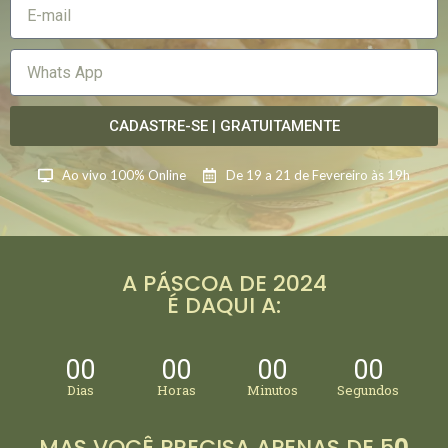
CADASTRE-SE | GRATUITAMENTE
Ao vivo 100% Online
De 19 a 21 de Fevereiro às 19h
A PÁSCOA DE 2024
É DAQUI A:
00
00
00
00
Dias
Horas
Minutos
Segundos
MAS VOCÊ PRECISA APENAS DE 5
0