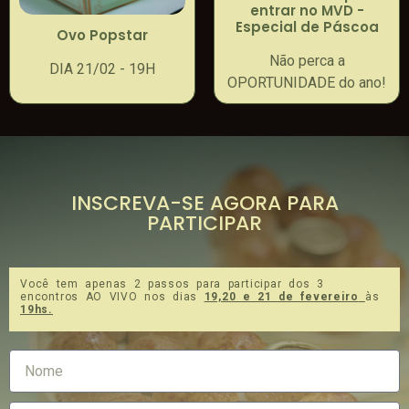
entrar no MVD -
Especial de Páscoa
Ovo Popstar
Não perca a
DIA 21/02 - 19H
OPORTUNIDADE do ano!
INSCREVA-SE AGORA PARA
PARTICIPAR
Você tem apenas 2 passos para participar dos 3
encontros AO VIVO nos dias
19,20 e 21 de fevereiro
às
19hs.