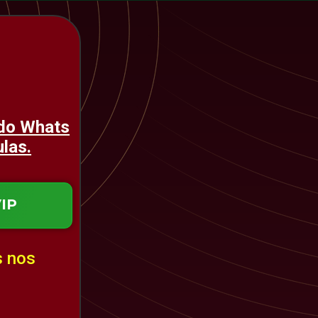
 do Whats
las.
IP
s nos