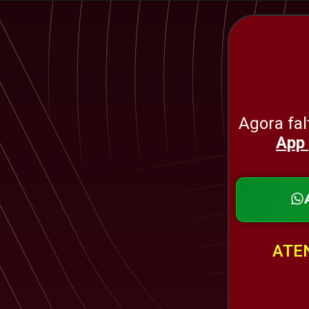
Agora fal
App 
ATEN